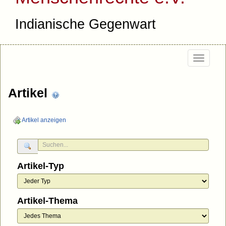
Indianische Gegenwart
Togg
navi
Artikel
Artikel anzeigen
Artikel-Typ
Artikel-Thema