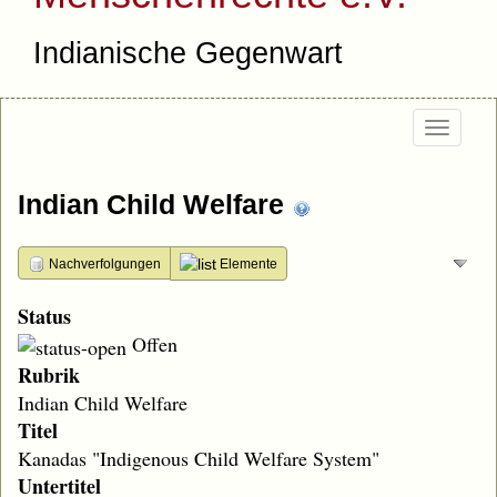
Indianische Gegenwart
Togg
navi
Indian Child Welfare
Nachverfolgungen
Elemente
Status
Offen
Rubrik
Indian Child Welfare
Titel
Kanadas "Indigenous Child Welfare System"
Untertitel