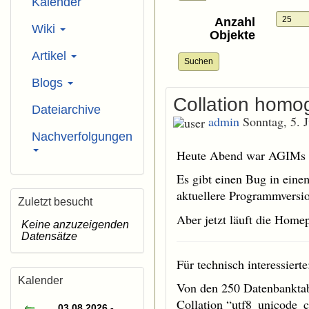
Kalender
Anzahl
Wiki
Objekte
Artikel
Suchen
Blogs
Collation homog
Dateiarchive
admin
Sonntag, 5. 
Nachverfolgungen
Heute Abend war AGIMs H
Es gibt einen Bug in eine
aktuellere Programmversi
Zuletzt besucht
Aber jetzt läuft die Home
Keine anzuzeigenden
Datensätze
Für technisch interessierte
Kalender
Von den 250 Datenbanktab
Collation “utf8_unicode_ci
03.08.2026 -