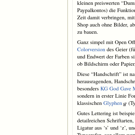
kleinen preiswerten “Dum
Paypalkontos) die Funktion
Zeit damit verbringen, mi
Shop auch ohne Bilder, abe
zu bauen.
Ganz simpel mit Open Offi
Colorversion
des Geier (für
und Endwert der Farben s
ob Bildschirm oder Papier,
Diese “Handschrift” ist nat
herausragenden, Handschr
besonders
KG God Gave 
sondern in erster Linie F
klassischen
Glyphen
(Ty
Gutes Lettering ist beispi
detailreichen Schriftarten,
Ligatur aus ‘s’ und ‘z’, u
Typografen, vor allem wen