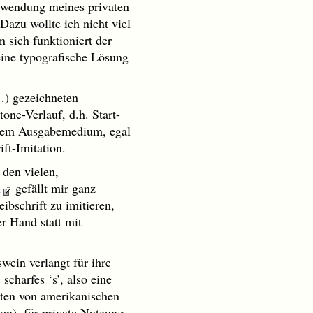
rwendung meines privaten
 Dazu wollte ich nicht viel
 sich funktioniert der
 eine typografische Lösung
…) gezeichneten
tone-Verlauf, d.h. Start-
wedem Ausgabemedium, egal
ft-Imitation.
 den vielen,
n
gefällt mir ganz
bschrift zu imitieren,
er Hand statt mit
wein verlangt für ihre
scharfes ‘s’, also eine
arten von amerikanischen
en), für private Nutzung