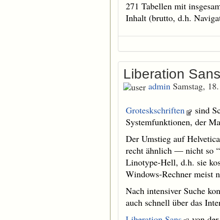
271 Tabellen mit insgesam
Inhalt (brutto, d.h. Naviga
Liberation Sans
admin
Samstag, 18
Groteskschriften
sind Sc
Systemfunktionen, der Mas
Der Umstieg auf Helvetica
recht ähnlich — nicht so “
Linotype-Hell, d.h. sie ko
Windows-Rechner meist nu
Nach intensiver Suche konn
auch schnell über das Int
Liberation Sans
von der