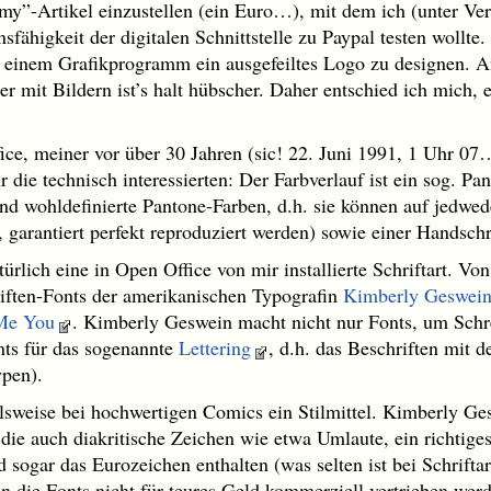
my”-Artikel einzustellen (ein Euro…), mit dem ich (unter Ve
sfähigkeit der digitalen Schnittstelle zu Paypal testen wollte.
t einem Grafikprogramm ein ausgefeiltes Logo zu designen. An
r mit Bildern ist’s halt hübscher. Daher entschied ich mich,
ce, meiner vor über 30 Jahren (sic! 22. Juni 1991, 1 Uhr 07
 die technisch interessierten: Der Farbverlauf ist ein sog. Pan
ind wohldefinierte Pantone-Farben, d.h. sie können auf jed
 garantiert perfekt reproduziert werden) sowie einer Handschri
ürlich eine in Open Office von mir installierte Schriftart. Von
iften-Fonts der amerikanischen Typografin
Kimberly Geswei
Me You
. Kimberly Geswein macht nicht nur Fonts, um Schrei
onts für das sogenannte
Lettering
, d.h. das Beschriften mit d
pen).
elsweise bei hochwertigen Comics ein Stilmittel. Kimberly Ges
 die auch diakritische Zeichen wie etwa Umlaute, ein richtiges 
nd sogar das Eurozeichen enthalten (was selten ist bei Schrift
n die Fonts nicht für teures Geld kommerziell vertrieben werd