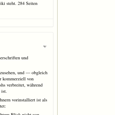
ki steht. 284 Seiten
erschriften und
anzusehen, und — obgleich
ur kommerziell von
oshs verbreitet, während
ist.
ern vorinstalliert ist als
tet:
übtem Blick nicht von