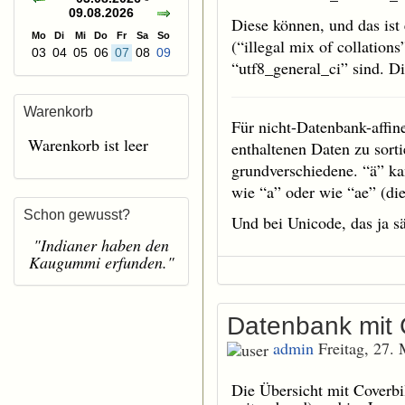
09.08.2026
Diese können, und das ist
Mo
Di
Mi
Do
Fr
Sa
So
(“illegal mix of collation
03
04
05
06
07
08
09
“utf8_general_ci” sind. D
Warenkorb
Für nicht-Datenbank-affin
Warenkorb ist leer
enthaltenen Daten zu sorti
grundverschiedene. “ä” ka
wie “a” oder wie “ae” (di
Schon gewusst?
Und bei Unicode, das ja s
"Indianer haben den
Kaugummi erfunden."
Datenbank mit C
admin
Freitag, 27.
Die Übersicht mit Coverbil