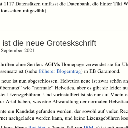
t 1117 Datensätzen umfasst die Datenbank, die hinter Tiki Wi
tionsseiten mitgezählt).
 ist die neue Groteskschrift
. September 2021
hriften ohne Serifen. AGIMs Homepage verwendet sie für Üb
sensatz ist (siehe
früherer Blogeintrag
) in EB Garamond.
 neue ist nun abgeschlossen. Helvetica neue ist zwar schön 
übernutzt” wie “normale” Helvetica, aber es gibt sie leider n
stet Lizenzgebühren. Und vorinstalliert ist sie nur auf Macint
r Arial haben, was eine Abwandlung der normalen Helvetica 
te ein Kandidat gefunden werden, der sowohl auf vielen Rechn
ernet nachgeladen werden kann, und keine Lizenzgebühren kos
 Linux-Firma
Red Hat
(heute Teil von
IBM
) ist mit unge