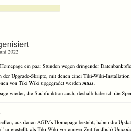
enisiert
Juni 2022
omepage ein paar Stunden wegen dringender Datenbankpfleg
m der Upgrade-Skripte, mit denen einei Tiki-Wiki-Installatio
onen von Tiki Wiki upgegradet werden
muss
.
page wieder, die Suchfunktion auch, deshalb habe ich die Spe
:
ellen, aus denen AGIMs Homepage besteht, haben die Update-
” umgestellt, als Tiki Wiki vor einiger Zeit (endlich) Unicod