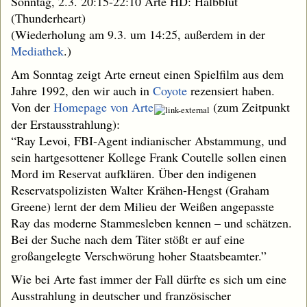
Sonntag, 2.3. 20:15-22:10 Arte HD: Halbblut
(Thunderheart)
(Wiederholung am 9.3. um 14:25, außerdem in der
Mediathek
.)
Am Sonntag zeigt Arte erneut einen Spielfilm aus dem
Jahre 1992, den wir auch in
Coyote
rezensiert haben.
Von der
Homepage von Arte
(zum Zeitpunkt
der Erstausstrahlung):
“Ray Levoi, FBI-Agent indianischer Abstammung, und
sein hartgesottener Kollege Frank Coutelle sollen einen
Mord im Reservat aufklären. Über den indigenen
Reservatspolizisten Walter Krähen-Hengst (Graham
Greene) lernt der dem Milieu der Weißen angepasste
Ray das moderne Stammesleben kennen – und schätzen.
Bei der Suche nach dem Täter stößt er auf eine
großangelegte Verschwörung hoher Staatsbeamter.”
Wie bei Arte fast immer der Fall dürfte es sich um eine
Ausstrahlung in deutscher und französischer