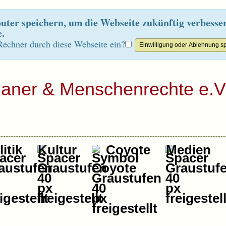
ter speichern, um die Webseite zukünftig verbesse
e
.
Rechner durch diese Webseite ein?
ianer & Menschenrechte e.V
itik
Kultur
Coyote
Medien