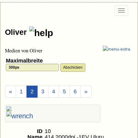
Togg
navi
Oliver
Medien von Oliver
Maximalbreite
(Aktuell)
«
1
2
3
4
5
6
»
ID
10
Name
414 2000dpi -1EV Uluru