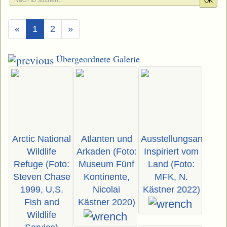
OK
(Aktuell)
«
1
2
»
Übergeordnete Galerie
Arctic National
Atlanten und
Ausstellungsansicht
Wildlife
Arkaden (Foto:
Inspiriert vom
Refuge (Foto:
Museum Fünf
Land (Foto:
Steven Chase
Kontinente,
MFK, N.
1999, U.S.
Nicolai
Kästner 2022)
Fish and
Kästner 2020)
Wildlife