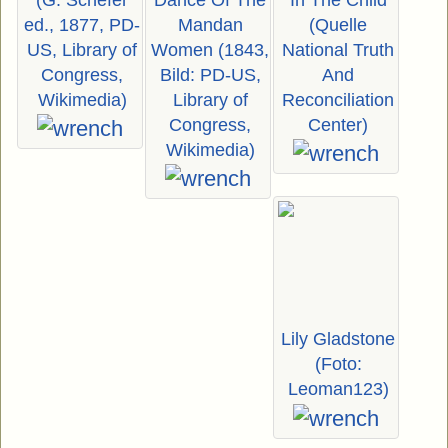
(G. Schéfer
Dance Of The
In The Child
ed., 1877, PD-
Mandan
(Quelle
US, Library of
Women (1843,
National Truth
Congress,
Bild: PD-US,
And
Wikimedia)
Library of
Reconciliation
Congress,
Center)
Wikimedia)
Lily Gladstone
(Foto:
Leoman123)