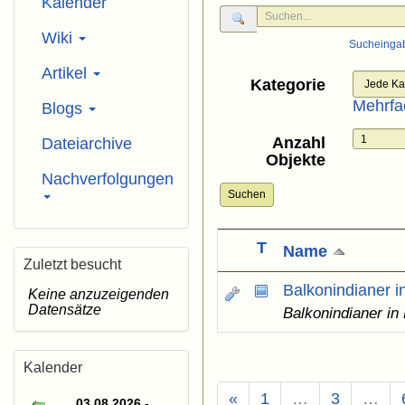
Kalender
Wiki
Sucheinga
Artikel
Kategorie
Mehrfa
Blogs
Anzahl
Dateiarchive
Objekte
Nachverfolgungen
Suchen
T
Name
Zuletzt besucht
Balkonindianer i
Keine anzuzeigenden
Datensätze
Balkonindianer in
Kalender
«
1
…
3
…
03.08.2026 -