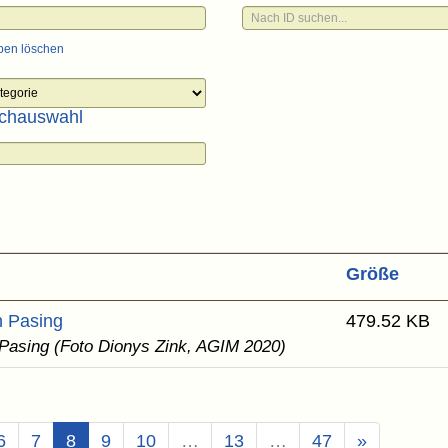
ben löschen
chauswahl
Größe
n Pasing
479.52 KB
 Pasing (Foto Dionys Zink, AGIM 2020)
(Aktuell)
6
7
8
9
10
…
13
…
47
»