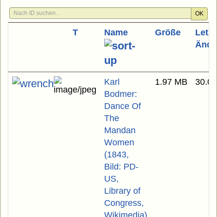
OK
T
Name
Größe
Letzt
Ände
Karl
1.97 MB
30.03
Bodmer:
Dance Of
The
Mandan
Women
(1843,
Bild: PD-
US,
Library of
Congress,
Wikimedia)