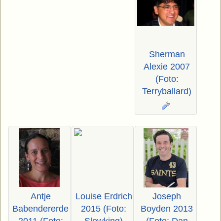
Sherman
Alexie 2007
(Foto:
Terryballard)
Antje
Louise Erdrich
Joseph
Babendererde
2015 (Foto:
Boyden 2013
2011 (Foto:
Slowking)
(Foto: Dan