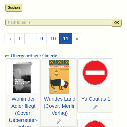
Suchen
OK
(Aktuell)
«
1
…
9
10
11
»
Übergeordnete Galerie
Wohin der
Wundes Land
Ya Coutlas 1
Adler fliegt
(Cover: Merlin
(Cover:
Verlag)
Ueberreuter-