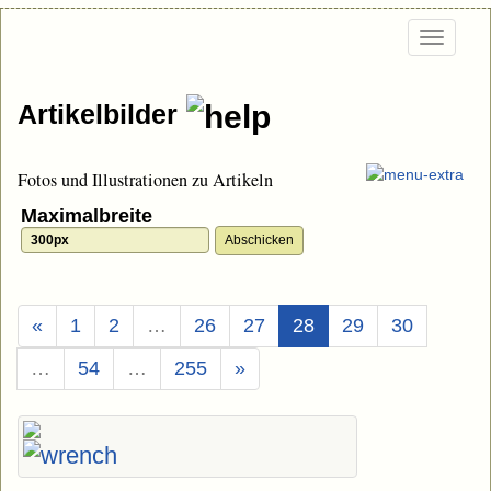
Togg
navi
Artikelbilder
Fotos und Illustrationen zu Artikeln
Maximalbreite
(Aktuell)
«
1
2
…
26
27
28
29
30
…
54
…
255
»