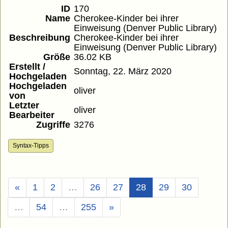
ID
170
Name
Cherokee-Kinder bei ihrer
Einweisung (Denver Public Library)
Beschreibung
Cherokee-Kinder bei ihrer
Einweisung (Denver Public Library)
Größe
36.02 KB
Erstellt /
Sonntag, 22. März 2020
Hochgeladen
Hochgeladen
oliver
von
Letzter
oliver
Bearbeiter
Zugriffe
3276
Syntax-Tipps
(Aktuell)
«
1
2
…
26
27
28
29
30
…
54
…
255
»