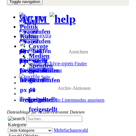
Toggle navigation
Über uns
AGIM
Politik
Kultur
Coyote
Ansichten
Medien
Finder
Spenden
Auflistung
Seite
Archiv-Aktionen
Dateiinfo im Listenmodus anzeigen
Dateiablage für AGIM-relevante Dateien
Kategorie
Mehrfachauswahl
Anzahl Objekte