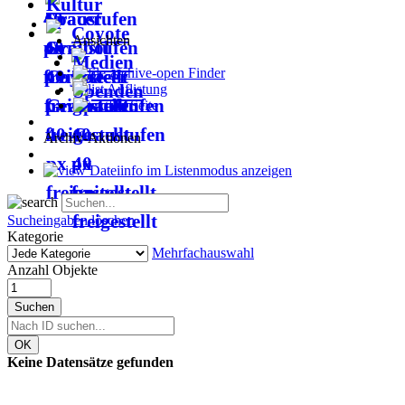
Kultur
Coyote
Ansichten
Medien
Finder
Spenden
Auflistung
Seite
Archiv-Aktionen
Dateiinfo im Listenmodus anzeigen
Sucheingaben löschen
Kategorie
Mehrfachauswahl
Anzahl Objekte
Suchen
OK
Keine Datensätze gefunden