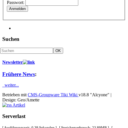
Passwort:
Anmelden
Suchen
Newsletter
Frühere News
:
weiter...
Betrieben mit
CMS-Groupware Tiki Wiki
v18.8 "Alcyone"
|
Design: Geo/Amette
Artikel
Serverlast
[ Ausführungszeit: 0.39 Sekunden ] [ Speicherverbrauch: 23.89MB ] [