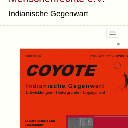
Indianische Gegenwart
Togg
navi