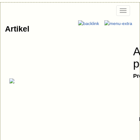
Togg
navi
Artikel
A
p
Pr