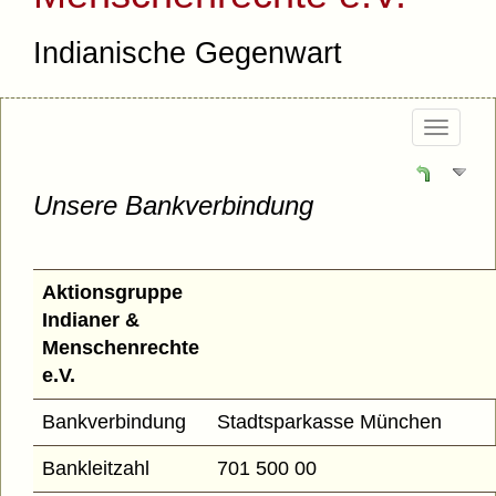
Indianische Gegenwart
Togg
navi
Unsere Bankverbindung
Aktionsgruppe
Indianer &
Menschenrechte
e.V.
Bankverbindung
Stadtsparkasse München
Bankleitzahl
701 500 00