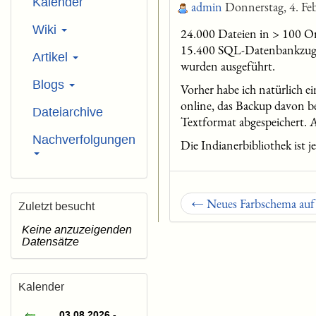
Kalender
admin
Donnerstag, 4. Fe
Wiki
24.000 Dateien in > 100 O
15.400 SQL-Datenbankzugrif
Artikel
wurden ausgeführt.
Blogs
Vorher habe ich natürlich 
online, das Backup davon b
Dateiarchive
Textformat abgespeichert. 
Nachverfolgungen
Die Indianerbibliothek ist j
← Neues Farbschema auf B
Zuletzt besucht
Keine anzuzeigenden
Datensätze
Kalender
03.08.2026 -