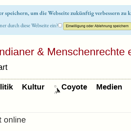
 speichern, um die Webseite zukünftig verbessern zu k
ner durch diese Webseite ein?
Indianer & Menschenrechte e
rt
itik
Kultur
Coyote
Medien
t online