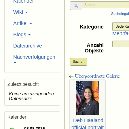
Kalender
Wiki
Sucheinga
Artikel
Kategorie
Mehrfa
Blogs
Anzahl
Dateiarchive
Objekte
Nachverfolgungen
Suchen
Übergeordnete Galerie
Zuletzt besucht
Keine anzuzeigenden
Datensätze
Kalender
Deb Haaland
official portrait,
03.08.2026 -