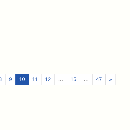
(Aktuell)
8
9
10
11
12
…
15
…
47
»