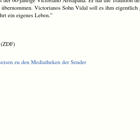
t der 60-jährige Victoriano Arisapana. Er hat die Tradition 
übernommen. Victorianos Sohn Vidal soll es ihm eigentlich gl
hrt ein eigenes Leben.”
 (ZDF)
weisen zu den Mediatheken der Sender