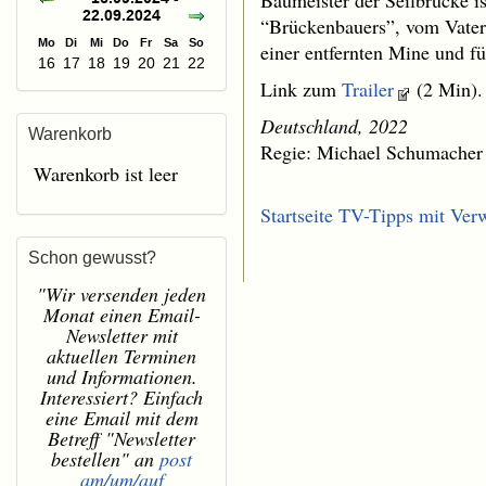
Baumeister der Seilbrücke is
22.09.2024
“Brückenbauers”, vom Vater 
Mo
Di
Mi
Do
Fr
Sa
So
einer entfernten Mine und fü
16
17
18
19
20
21
22
Link zum
Trailer
(2 Min).
Deutschland, 2022
Warenkorb
Regie: Michael Schumacher
Warenkorb ist leer
Startseite TV-Tipps mit Ver
Schon gewusst?
"Wir versenden jeden
Monat einen Email-
Newsletter mit
aktuellen Terminen
und Informationen.
Interessiert? Einfach
eine Email mit dem
Betreff "Newsletter
bestellen" an
post
am/um/auf