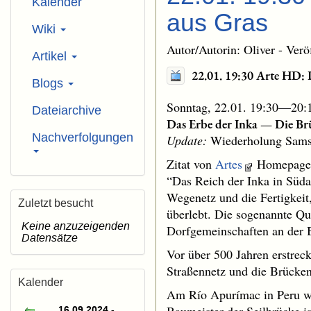
Kalender
aus Gras
Wiki
Autor/Autorin: Oliver - Ver
Artikel
22.01. 19:30 Arte HD: 
Blogs
Sonntag, 22.01. 19:30—20:
Dateiarchive
Das Erbe der Inka — Die Br
Nachverfolgungen
Update:
Wiederholung Samst
Zitat von
Artes
Homepage
“Das Reich der Inka in Süda
Wegenetz und die Fertigkeit
Zuletzt besucht
überlebt. Die sogenannte Q
Keine anzuzeigenden
Dorfgemeinschaften an der B
Datensätze
Vor über 500 Jahren erstrec
Straßennetz und die Brücke
Kalender
Am Río Apurímac in Peru wir
16.09.2024 -