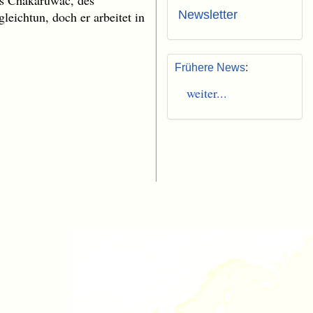
des Chakaruwac, des
Newsletter
eichtun, doch er arbeitet in
Frühere News
:
weiter...