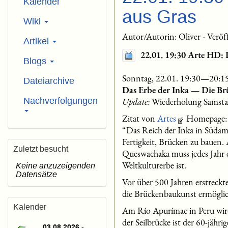
Kalender
aus Gras
Wiki
Autor/Autorin: Oliver - Verö
Artikel
22.01. 19:30 Arte HD: 
Blogs
Sonntag, 22.01. 19:30—20:1
Dateiarchive
Das Erbe der Inka — Die Br
Nachverfolgungen
Update:
Wiederholung Samsta
Zitat von
Artes
Homepage:
“Das Reich der Inka in Südame
Fertigkeit, Brücken zu bauen.
Zuletzt besucht
Queswachaka muss jedes Jahr 
Weltkulturerbe ist.
Keine anzuzeigenden
Datensätze
Vor über 500 Jahren erstreckt
die Brückenbaukunst ermögli
Kalender
Am Río Apurímac in Peru wird
der Seilbrücke ist der 60-jähr
03.08.2026 -