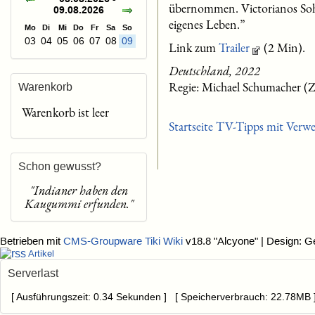
übernommen. Victorianos Sohn 
09.08.2026
eigenes Leben.”
Mo
Di
Mi
Do
Fr
Sa
So
03
04
05
06
07
08
09
Link zum
Trailer
(2 Min).
Deutschland, 2022
Regie: Michael Schumacher (
Warenkorb
Warenkorb ist leer
Startseite TV-Tipps mit Verw
Schon gewusst?
"Indianer haben den
Kaugummi erfunden."
Betrieben mit
CMS-Groupware Tiki Wiki
v18.8 "Alcyone"
| Design: G
Artikel
Serverlast
[ Ausführungszeit: 0.34 Sekunden ] [ Speicherverbrauch: 22.78MB 