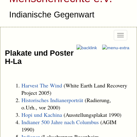
Indianische Gegenwart
Togg
navi
Plakate und Poster
H-La
Harvest The Wind
(White Earth Land Recovery
Project 2005)
Historisches Indianerporträt
(Radierung,
o.Urh., vor 2000)
Hopi und Kachina
(Ausstellungsplakat 1990)
Indianer 500 Jahre nach Columbus
(AGIM
1990)
Indianer
(Lokschuppen Rosenheim,