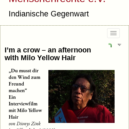
Indianische Gegenwart
Togg
navig
I’m a crow – an afternoon
with Milo Yellow Hair
„Du musst dir
den Wind zum
Freund
machen“
Ein
Interviewfilm
mit Milo Yellow
Hair
von Dionys Zink