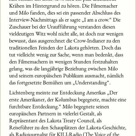
Krähen im Hintergrund zu hören. Die Filmemacher
und Milo fanden, dies sei ein passender Abschluss des
Interview-Nachmittags als er sagte „I am a crow.“ Die
Zuschauer bei der Uraufführung verstanden diesen
vieldeutigen Witz wohl nicht alle, ist doch nur wenigen
bewusst, dass ausgerechnet die Crow-Indianer zu den
traditionellen Feinden der Lakota gehörten. Doch das
tut vielleicht wenig zur Sache, wenn man bedenkt, dass
den Filmemachern in wenigen Stunden festzuhalten
gelang, was die langjährige Beziehung zwischen Milo
und seinem europäischen Publikum ausmacht, nämlich
das fortgesetzte Bemühen um „Understanding“.
Lichtenberg meinte zur Entdeckung Amerikas „Der
erste Amerikaner, der Kolumbus begegnete, machte eine
furchtbare Entdeckung.“ Milo begegnete seinen
europäischen Partnern in vielerlei Gestalt, als
Repräsentant des Lakota Treaty Council, als
Reiseführer zu den Schauplätzen der Lakota-Geschichte,
als Radiojournalist für KILI-Radio (The Voice of the