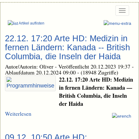
Togg
navi
Artikel auflisten
22.12. 17:20 Arte HD: Medizin in
fernen Ländern: Kanada -- British
Columbia, die Inseln der Haida
Autor/Autorin: Oliver
-
Veröffentlicht 20.12.2023 19:37
-
Ablaufdatum 20.12.2024 09:00
-
(18948 Zugriffe)
22.12. 17:20 Arte HD: Medizin
in fernen Ländern: Kanada —
British Columbia, die Inseln
der Haida
Weiterlesen
09.12. 10:50 Arte HD: