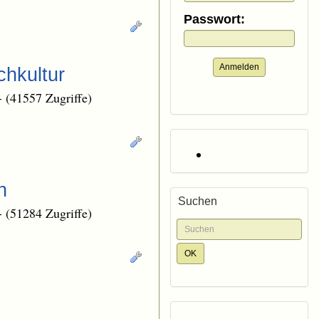
Passwort:
Anmelden
chkultur
-
(41557 Zugriffe)
n
Suchen
-
(51284 Zugriffe)