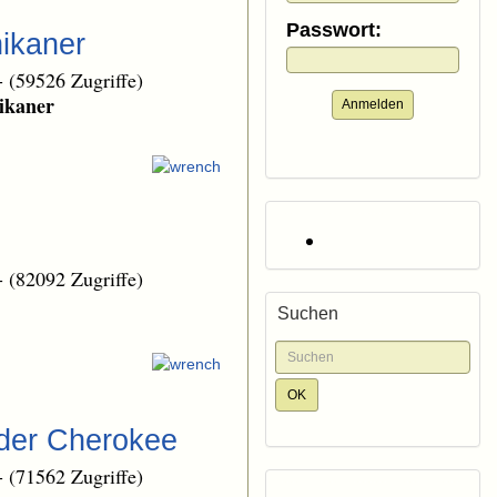
Passwort:
hikaner
-
(59526 Zugriffe)
ikaner
Anmelden
-
(82092 Zugriffe)
Suchen
 der Cherokee
-
(71562 Zugriffe)