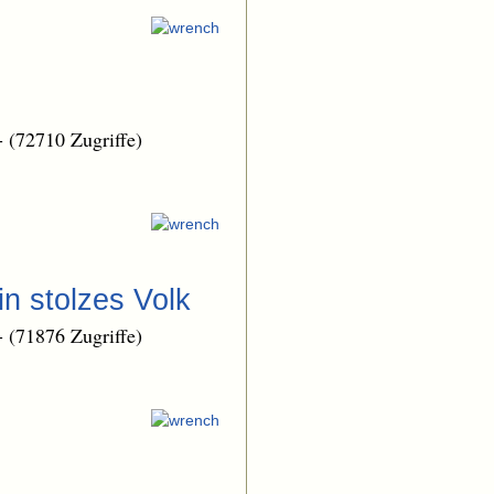
-
(72710 Zugriffe)
n stolzes Volk
-
(71876 Zugriffe)