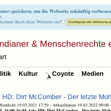
ter speichern, um die Webseite zukünftig verbesse
e
.
Rechner durch diese Webseite ein?
Indianer & Menschenrechte e
rt
itik
Kultur
Coyote
Medien
e HD: Dirt McComber - Der letzte Mo
ffentlicht 19.03.2021 17:59
-
Ablaufdatum 19.03.2022 09:00
3. 16:00-16:55 Arte HD: Dirt McComber - Der letzte Moh