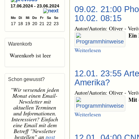
17.06.2024 - 23.06.2024
09.02. 21:00 Pho
10.02. 08:15
Mo
Di
Mi
Do
Fr
Sa
So
17
18
19
20
21
22
23
Autor/Autorin: Oliver
-
Verö
Ein 
Warenkorb
Weiterlesen
Warenkorb ist leer
12.01. 23:55 Art
Schon gewusst?
Amerika?
"Wir versenden jeden
Autor/Autorin: Oliver
-
Verö
Monat einen Email-
Mit 
Newsletter mit
aktuellen Terminen
und Informationen.
Weiterlesen
Interessiert? Einfach
eine Email mit dem
Betreff "Newsletter
bestellen" an
post
12.01. 04:00 CNN