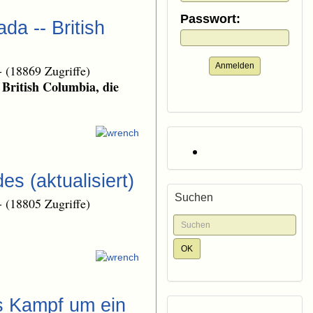
Passwort:
da -- British
Anmelden
-
(18869 Zugriffe)
British Columbia, die
s (aktualisiert)
Suchen
-
(18805 Zugriffe)
us Kampf um ein