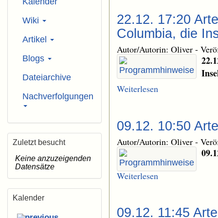
Kalender
22.12. 17:20 Arte
Wiki
Columbia, die In
Artikel
Autor/Autorin: Oliver
-
Verö
Blogs
22.1
Inse
Dateiarchive
Weiterlesen
Nachverfolgungen
09.12. 10:50 Art
Autor/Autorin: Oliver
-
Verö
Zuletzt besucht
09.1
Keine anzuzeigenden
Datensätze
Weiterlesen
Kalender
09.12. 11:45 Art