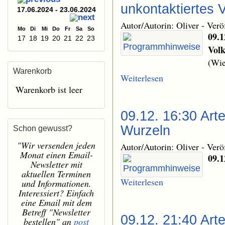
unkontaktiertes Vo
17.06.2024 - 23.06.2024
Autor/Autorin: Oliver
-
Verö
Mo
Di
Mi
Do
Fr
Sa
So
09.1
17
18
19
20
21
22
23
Vol
(Wie
Warenkorb
Weiterlesen
Warenkorb ist leer
09.12. 16:30 Art
Wurzeln
Schon gewusst?
"Wir versenden jeden
Autor/Autorin: Oliver
-
Verö
Monat einen Email-
09.1
Newsletter mit
aktuellen Terminen
Weiterlesen
und Informationen.
Interessiert? Einfach
eine Email mit dem
Betreff "Newsletter
09.12. 21:40 Art
bestellen" an
post