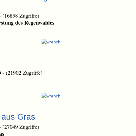
-
(16858 Zugriffe)
orstung des Regenwaldes
0
-
(21902 Zugriffe)
e aus Gras
-
(27049 Zugriffe)
as