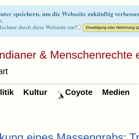
ter speichern, um die Webseite zukünftig verbesse
e
.
Rechner durch diese Webseite ein?
Indianer & Menschenrechte e
rt
itik
Kultur
Coyote
Medien
kung eines Massengrabs: T