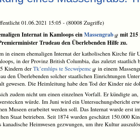
ffentlicht 01.06.2021 15:05 - (80008 Zugriffe)
maligen Internat in Kamloops ein
Massengrab
mit 215 
Premierminister Trudeau den Überlebenden Hilfe zu.
 in einem ehemaligen Internat der katholischen Kirche für 
ops, in der Provinz British Columbia, das zuletzt staatlich 
15 Kindern der
Tk’emlúps te Secwe̓pemc
in einem Massengr
eau den Überlebenden solcher staatlichen Einrichtungen Unter
e alt gewesen. Die Heimleitung habe den Tod der Kinder nie do
sich zudem nicht um einen einzelnen Vorfall. Er kündigte an,
 verstecken würde. Im Juni wird ein Untersuchungsbericht er
hen Museen erarbeitet werden soll. Das Internat wurde erst i
en Staat betrieben. Seit 1874 wurden geschätzt 150.000 Kind
s kanadische Heimwesen gezwungen, um ihre Kultur auszulös