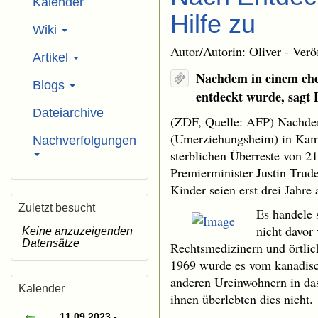
Kalender
Hilfe zu
Wiki
Autor/Autorin: Oliver - Verö
Artikel
Nachdem in einem ehe
Blogs
entdeckt wurde, sagt 
Dateiarchive
(ZDF, Quelle: AFP) Nachdem
(Umerziehungsheim) in Kamlo
Nachverfolgungen
sterblichen Überreste von 2
Premierminister Justin Trud
Kinder seien erst drei Jahr
Zuletzt besucht
Es handele 
nicht davor
Keine anzuzeigenden
Datensätze
Rechtsmedizinern und örtlic
1969 wurde es vom kanadisch
anderen Ureinwohnern in da
Kalender
ihnen überlebten dies nicht.
11.09.2023 -