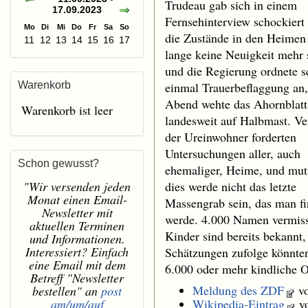
Trudeau gab sich in einem
17.09.2023
Fernsehinterview schockiert
Mo
Di
Mi
Do
Fr
Sa
So
die Zustände in den Heimen
11
12
13
14
15
16
17
lange keine Neuigkeit mehr 
und die Regierung ordnete 
Warenkorb
einmal Trauerbeflaggung an
Abend wehte das Ahornblatt
Warenkorb ist leer
landesweit auf Halbmast. Ver
der Ureinwohner forderten
Untersuchungen aller, auch
Schon gewusst?
ehemaliger, Heime, und mu
"Wir versenden jeden
dies werde nicht das letzte
Monat einen Email-
Massengrab sein, das man f
Newsletter mit
werde. 4.000 Namen vermiss
aktuellen Terminen
Kinder sind bereits bekannt,
und Informationen.
Interessiert? Einfach
Schätzungen zufolge könnte
eine Email mit dem
6.000 oder mehr kindliche O
Betreff "Newsletter
Meldung des ZDF
vo
bestellen" an
post
am/um/auf
Wikipedia-Eintrag
vo