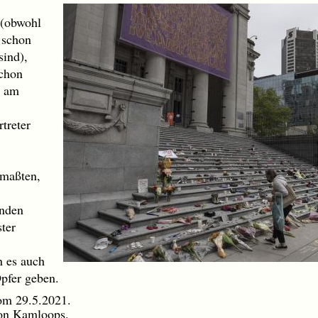
 (obwohl
 schon
sind),
schon
, am
treter
tmaßten,
inden
ter
n es auch
pfer geben.
m 29.5.2021.
n Kamloops.