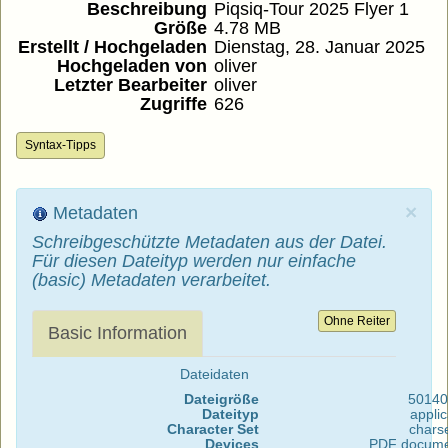
Beschreibung
Piqsiq-Tour 2025 Flyer 1
Größe
4.78 MB
Erstellt / Hochgeladen
Dienstag, 28. Januar 2025
Hochgeladen von
oliver
Letzter Bearbeiter
oliver
Zugriffe
626
Syntax-Tipps
×
Metadaten
Schreibgeschützte Metadaten aus der Datei.
Für diesen Dateityp werden nur einfache
(basic) Metadaten verarbeitet.
Ohne Reiter
Basic Information
Dateidaten
Dateigröße
50140
Dateityp
applic
Character Set
chars
Devices
PDF documen