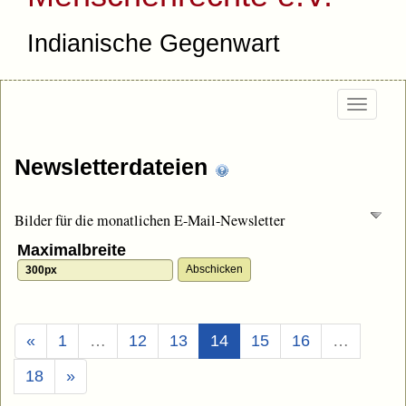
Indianische Gegenwart
Togg
navi
Newsletterdateien
Bilder für die monatlichen E-Mail-Newsletter
Maximalbreite
(Aktuell)
«
1
…
12
13
14
15
16
…
18
»