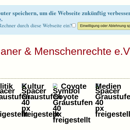
ter speichern, um die Webseite zukünftig verbesse
e
.
Rechner durch diese Webseite ein?
ianer & Menschenrechte e.V
itik
Kultur
Coyote
Medien