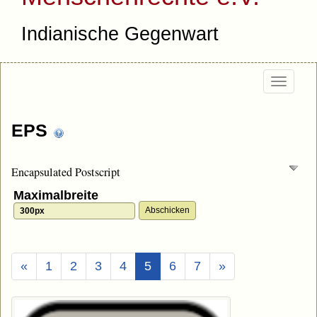
Indianische Gegenwart
Togg
navi
EPS
Encapsulated Postscript
Maximalbreite
(Aktuell)
«
1
2
3
4
5
6
7
»