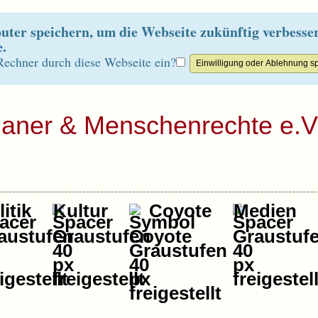
ter speichern, um die Webseite zukünftig verbesse
e
.
Rechner durch diese Webseite ein?
ianer & Menschenrechte e.V
itik
Kultur
Coyote
Medien