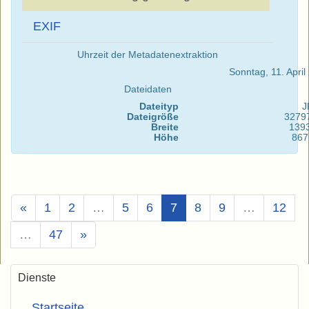
EXIF
Uhrzeit der Metadatenextraktion
Sonntag, 11. Apri
Dateidaten
Dateityp
J
Dateigröße
3279
Breite
139
Höhe
867
(Aktuell)
«
1
2
…
5
6
7
8
9
…
12
…
47
»
Dienste
Startseite