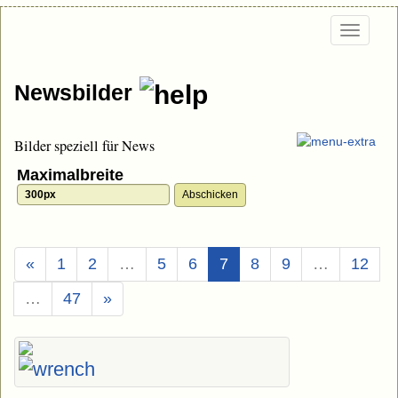
Togg
navi
Newsbilder
Bilder speziell für News
Maximalbreite
(Aktuell)
«
1
2
…
5
6
7
8
9
…
12
…
47
»