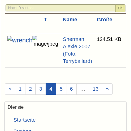
OK
T
Name
Größe
L
Ä
Sherman
124.51 KB
1
Alexie 2007
(Foto:
Terryballard)
(Aktuell)
«
1
2
3
4
5
6
…
13
»
Dienste
Startseite