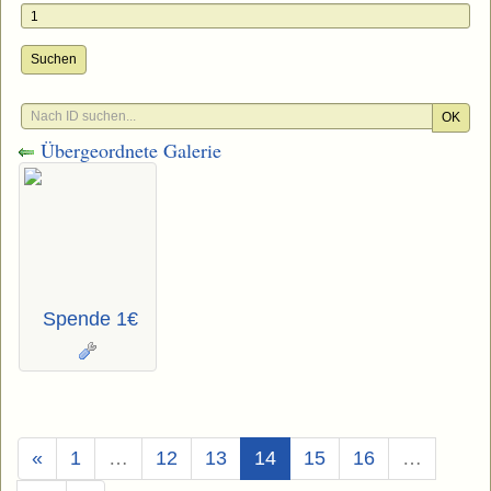
Suchen
OK
Übergeordnete Galerie
Spende 1€
(Aktuell)
«
1
…
12
13
14
15
16
…