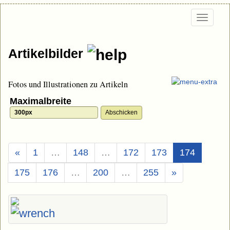
Togg
navi
Artikelbilder
Fotos und Illustrationen zu Artikeln
Maximalbreite
(Aktuell)
«
1
…
148
…
172
173
174
175
176
…
200
…
255
»