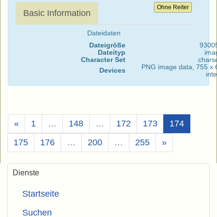
Ohne Reiter
Basic Information
Dateidaten
Dateigröße
9300
Dateityp
ima
Character Set
chars
PNG image data, 755 x 6
Devices
int
(Aktuell)
«
1
…
148
…
172
173
174
175
176
…
200
…
255
»
Dienste
Startseite
Suchen