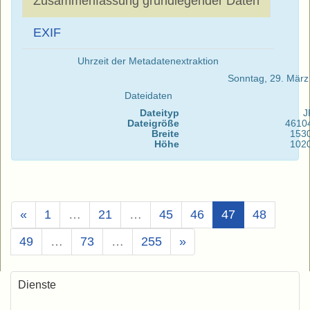
Zusammenfassung grundlegender Daten
EXIF
Uhrzeit der Metadatenextraktion
Sonntag, 29. Mär
Dateidaten
Dateityp
J
Dateigröße
4610
Breite
153
Höhe
102
(Aktuell)
«
1
…
21
…
45
46
47
48
49
…
73
…
255
»
Dienste