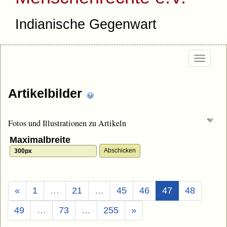
Indianische Gegenwart
Togg
navi
Artikelbilder
Fotos und Illustrationen zu Artikeln
Maximalbreite
(Aktuell)
«
1
…
21
…
45
46
47
48
49
…
73
…
255
»