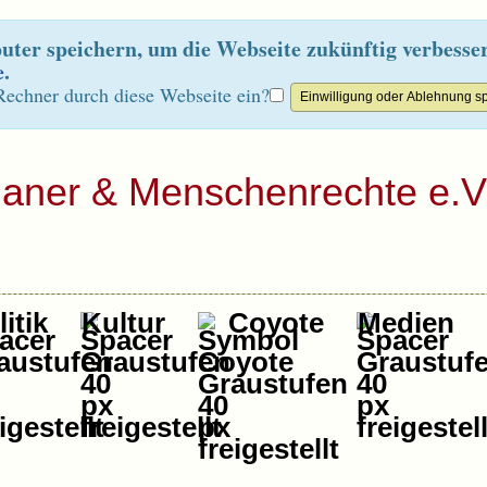
ter speichern, um die Webseite zukünftig verbesse
e
.
Rechner durch diese Webseite ein?
ianer & Menschenrechte e.V
itik
Kultur
Coyote
Medien