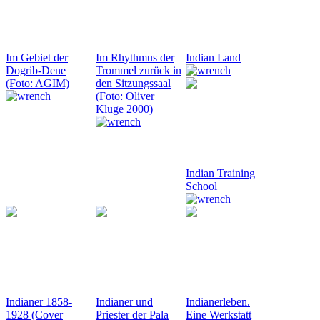
Im Gebiet der
Im Rhythmus der
Indian Land
Dogrib-Dene
Trommel zurück in
(Foto: AGIM)
den Sitzungssaal
(Foto: Oliver
Kluge 2000)
Indian Training
School
Indianer 1858-
Indianer und
Indianerleben.
1928 (Cover
Priester der Pala
Eine Werkstatt