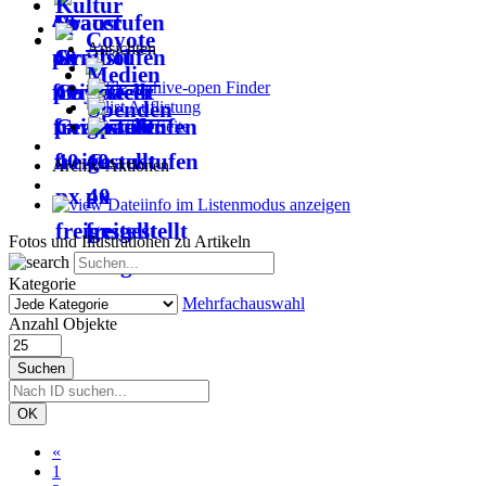
Kultur
Coyote
Ansichten
Medien
Finder
Spenden
Auflistung
Seite
Archiv-Aktionen
Dateiinfo im Listenmodus anzeigen
Fotos und Illustrationen zu Artikeln
Kategorie
Mehrfachauswahl
Anzahl Objekte
Suchen
OK
«
1