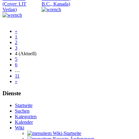
(Cover: LIT
B.C., Kanada)
Verlag)
«
1
2
3
4
(Aktuell)
5
6
…
11
»
Dienste
Startseite
Suchen
Kategorien
Kalender
Wiki
Wiki-Startseite
Neueste Änderungen