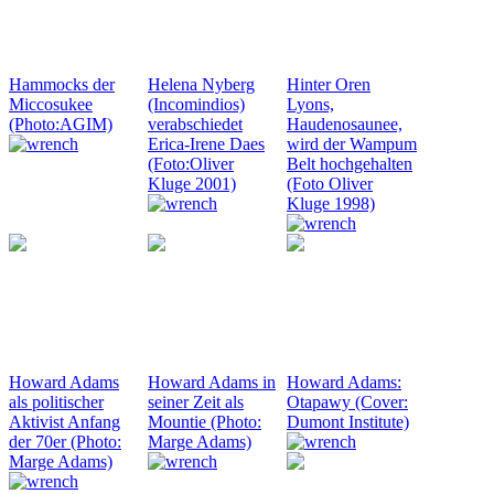
Hammocks der
Helena Nyberg
Hinter Oren
Miccosukee
(Incomindios)
Lyons,
(Photo:AGIM)
verabschiedet
Haudenosaunee,
Erica-Irene Daes
wird der Wampum
(Foto:Oliver
Belt hochgehalten
Kluge 2001)
(Foto Oliver
Kluge 1998)
Howard Adams
Howard Adams in
Howard Adams:
als politischer
seiner Zeit als
Otapawy (Cover:
Aktivist Anfang
Mountie (Photo:
Dumont Institute)
der 70er (Photo:
Marge Adams)
Marge Adams)