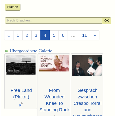
Suchen
OK
(Aktuell)
«
1
2
3
4
5
6
…
11
»
Übergeordnete Galerie
Free Land
From
Gespräch
(Plakat)
Wounded
zwischen
Knee To
Crespo Torral
Standing Rock
und