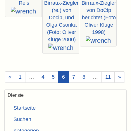
Reis
Birraux-Ziegler
Birraux-Ziegler
(re.) von
von DoCip
Docip, und
berichtet (Foto
Olga Csonka
Oliver Kluge
(Foto: Oliver
1998)
Kluge 2000)
(Aktuell)
«
1
…
4
5
6
7
8
…
11
»
Dienste
Startseite
Suchen
Kategorien