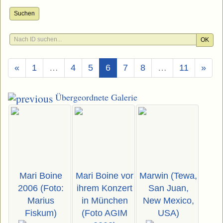
Suchen
OK
(Aktuell)
«
1
…
4
5
6
7
8
…
11
»
Übergeordnete Galerie
Mari Boine
Mari Boine vor
Marwin (Tewa,
2006 (Foto:
ihrem Konzert
San Juan,
Marius
in München
New Mexico,
Fiskum)
(Foto AGIM
USA)