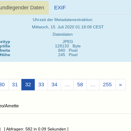
undlegender Daten
EXIF
Uhrzeit der Metadatenextraktion
Mittwoch, 15. Juli 2020 01:18:08 CEST
Dateidaten
eityp
JPEG
größe
128133 Byte
Breite
840 Pixel
Höhe
245 Pixel
(Aktuell)
30
31
32
33
34
…
58
…
255
»
eo/Amette
] [ Abfragen: 582 in 0.09 Sekunden ]