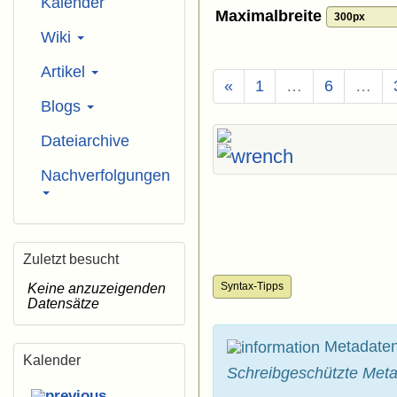
Kalender
Maximalbreite
Wiki
Artikel
«
1
…
6
…
Blogs
Dateiarchive
Nachverfolgungen
Zuletzt besucht
Syntax-Tipps
Keine anzuzeigenden
Datensätze
Metadate
Kalender
Schreibgeschützte Meta