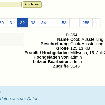
(Aktuell)
30
31
32
33
34
…
58
…
255
»
ID
354
Name
Cook-Ausstellung
Beschreibung
Cook-Ausstellung
Größe
125.13 KB
Erstellt / Hochgeladen
Mittwoch, 15. Juli
Hochgeladen von
admin
Letzter Bearbeiter
admin
Zugriffe
3145
n
daten aus der Datei.