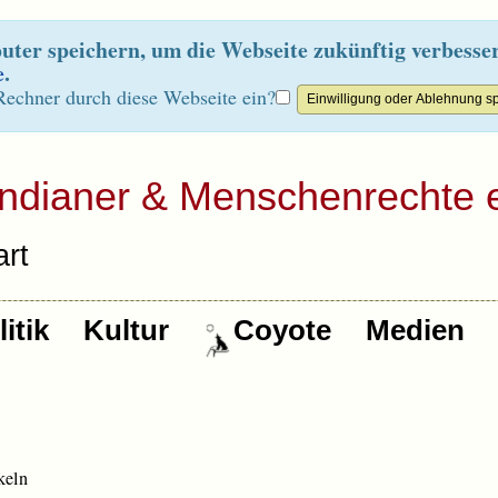
ter speichern, um die Webseite zukünftig verbesse
e
.
Rechner durch diese Webseite ein?
Indianer & Menschenrechte e
rt
itik
Kultur
Coyote
Medien
keln