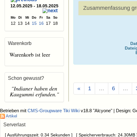
12.05.2025 - 18.05.2025
Zusammenfassung gr
Mo
Di
Mi
Do
Fr
Sa
So
12
13
14
15
16
17
18
Warenkorb
Dat
Datei
Warenkorb ist leer
Schon gewusst?
"Indianer haben den
«
1
…
6
…
Kaugummi erfunden."
Betrieben mit
CMS-Groupware Tiki Wiki
v18.8 "Alcyone"
| Design: G
Artikel
Serverlast
[ Ausführungszeit: 0.34 Sekunden ] [ Speicherverbrauch: 24.30MB 