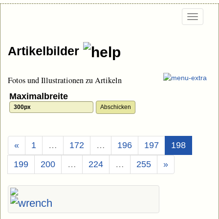
Togg
navi
Artikelbilder
Fotos und Illustrationen zu Artikeln
Maximalbreite
(Aktuell)
«
1
…
172
…
196
197
198
199
200
…
224
…
255
»