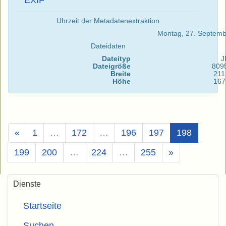
EXIF
Uhrzeit der Metadatenextraktion
Montag, 27. Septem
Dateidaten
Dateityp
J
Dateigröße
809
Breite
211
Höhe
167
(Aktuell)
«
1
…
172
…
196
197
198
199
200
…
224
…
255
»
Dienste
Startseite
Suchen