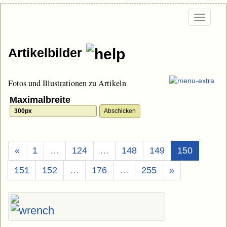
Togg
navi
Artikelbilder
Fotos und Illustrationen zu Artikeln
Maximalbreite
(Aktuell)
«
1
…
124
…
148
149
150
151
152
…
176
…
255
»