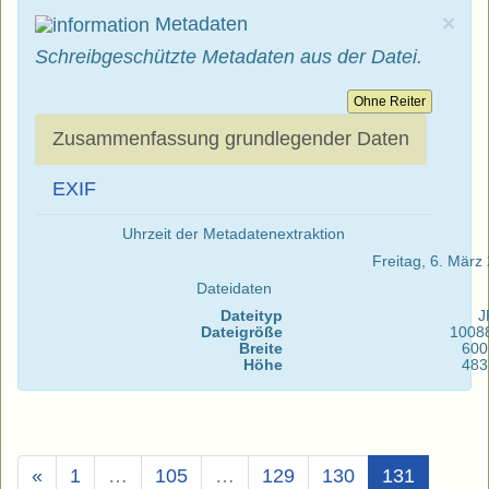
×
Metadaten
Schreibgeschützte Metadaten aus der Datei.
Ohne Reiter
Zusammenfassung grundlegender Daten
EXIF
Uhrzeit der Metadatenextraktion
Freitag, 6. Mär
Dateidaten
Dateityp
J
Dateigröße
1008
Breite
600
Höhe
483
(Aktuell)
«
1
…
105
…
129
130
131