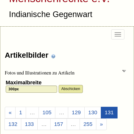
Indianische Gegenwart
Togg
navi
Artikelbilder
Fotos und Illustrationen zu Artikeln
Maximalbreite
(Aktuell)
«
1
…
105
…
129
130
131
132
133
…
157
…
255
»