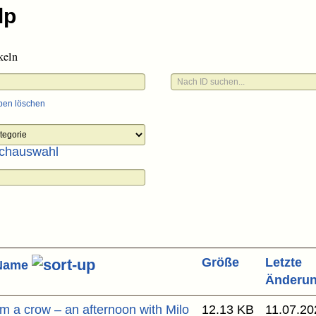
keln
ben löschen
chauswahl
Größe
Letzte
Name
Änderu
'm a crow – an afternoon with Milo
12.13 KB
11.07.20