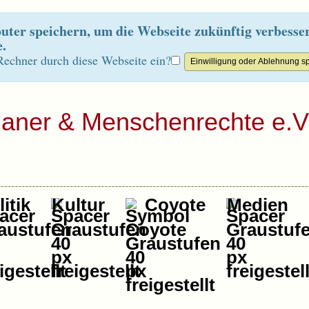
ter speichern, um die Webseite zukünftig verbesse
e
.
Rechner durch diese Webseite ein?
ianer & Menschenrechte e.V
itik
Kultur
Coyote
Medien