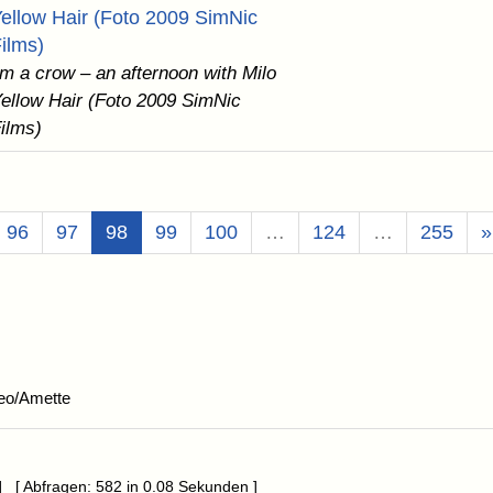
ellow Hair (Foto 2009 SimNic
ilms)
'm a crow – an afternoon with Milo
ellow Hair (Foto 2009 SimNic
ilms)
(Aktuell)
96
97
98
99
100
…
124
…
255
»
eo/Amette
] [ Abfragen: 582 in 0.08 Sekunden ]