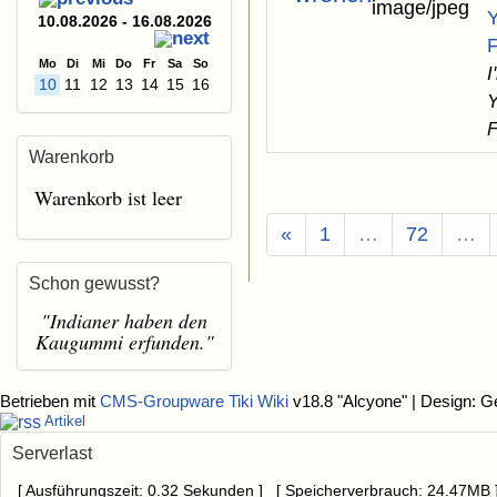
Y
10.08.2026 - 16.08.2026
F
Mo
Di
Mi
Do
Fr
Sa
So
I
10
11
12
13
14
15
16
Y
F
Warenkorb
Warenkorb ist leer
«
1
…
72
…
Schon gewusst?
"Indianer haben den
Kaugummi erfunden."
Betrieben mit
CMS-Groupware Tiki Wiki
v18.8 "Alcyone"
| Design: G
Artikel
Serverlast
[ Ausführungszeit: 0.32 Sekunden ] [ Speicherverbrauch: 24.47MB 