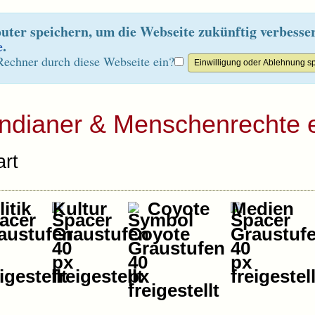
ter speichern, um die Webseite zukünftig verbesse
e
.
Rechner durch diese Webseite ein?
Indianer & Menschenrechte e
rt
itik
Kultur
Coyote
Medien