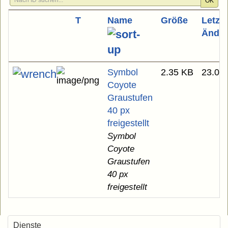
OK
T
Name
Größe
Letzte
Ände
Symbol
2.35 KB
23.03
Coyote
Graustufen
40 px
freigestellt
Symbol
Coyote
Graustufen
40 px
freigestellt
Dienste