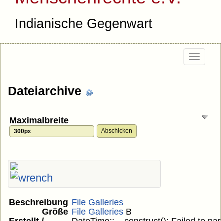
Indianische Gegenwart
Togg
navi
Dateiarchive
Maximalbreite
Beschreibung
File Galleries
Größe
File Galleries
B